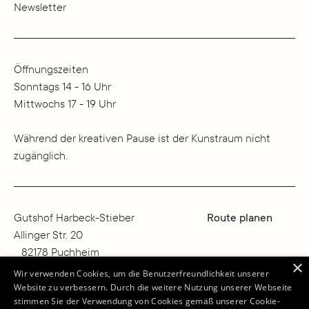
Newsletter
Öffnungszeiten
Sonntags 14 - 16 Uhr
Mittwochs 17 - 19 Uhr
Während der kreativen Pause ist der Kunstraum nicht
zugänglich.
Gutshof Harbeck-Stieber
Route planen
Allinger Str. 20
82178 Puchheim
×
Deutschland
Wir verwenden Cookies, um die Benutzerfreundlichkeit unserer
Website zu verbessern. Durch die weitere Nutzung unserer Webseite
info@kunstraumharbeck.de
stimmen Sie der Verwendung von Cookies gemäß unserer Cookie-