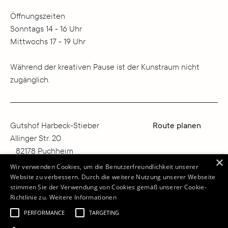
Öffnungszeiten
Sonntags 14 - 16 Uhr
Mittwochs 17 - 19 Uhr
Während der kreativen Pause ist der Kunstraum nicht
zugänglich.
Gutshof Harbeck-Stieber
Route planen
Allinger Str. 20
82178 Puchheim
×
Deutschland
Wir verwenden Cookies, um die Benutzerfreundlichkeit unserer
Website zu verbessern. Durch die weitere Nutzung unserer Webseite
info@kunstraumharbeck.de
stimmen Sie der Verwendung von Cookies gemäß unserer Cookie-
Richtlinie zu.
Weitere Informationen
PERFORMANCE
TARGETING