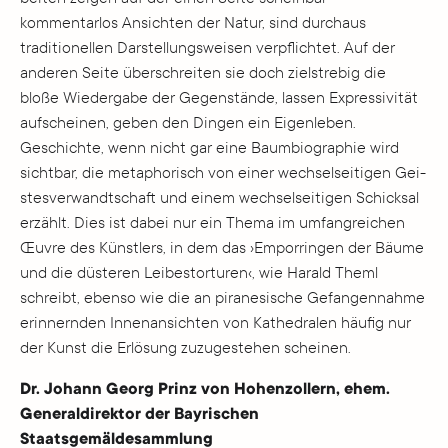
kommentarlos Ansichten der Natur, sind durchaus
traditionellen Darstellungsweisen verpflichtet. Auf der
anderen Seite über­schreiten sie doch zielstrebig die
bloße Wiedergabe der Gegenstände, lassen Expres­sivität
aufscheinen, geben den Dingen ein Eigenleben.
Geschichte, wenn nicht gar eine Baumbiographie wird
sichtbar, die metaphorisch von einer wechselseitigen Gei­
stesverwandtschaft und einem wechselseitigen Schicksal
erzählt. Dies ist dabei nur ein Thema im umfangreichen
Œu­v­re des Künstlers, in dem das ›Emporringen der Bäume
und die düsteren Leibestorturen‹, wie Harald Theml
schreibt, ebenso wie die an pira­nesische Gefangennahme
erinnernden Innenansichten von Kathedralen häufig nur
der Kunst die Erlösung zuzugestehen scheinen.
Dr. Johann Georg Prinz von Hohenzollern, ehem.
Generaldirektor der Bayrischen
Staatsgemäldesammlung