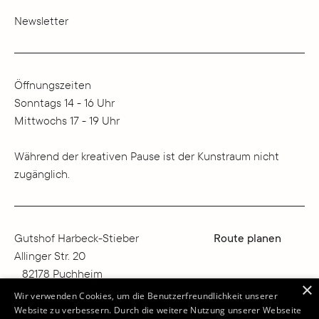
Newsletter
Öffnungszeiten
Sonntags 14 - 16 Uhr
Mittwochs 17 - 19 Uhr
Während der kreativen Pause ist der Kunstraum nicht
zugänglich.
Gutshof Harbeck-Stieber
Route planen
Allinger Str. 20
82178 Puchheim
×
Deutschland
Wir verwenden Cookies, um die Benutzerfreundlichkeit unserer
Website zu verbessern. Durch die weitere Nutzung unserer Webseite